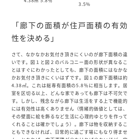
4.38㎡ 5.8％
3.5%
「廊下の面積が住戸面積の有効
性を決める」
さて、なかなかお気付き頂きにくいのが廊下面積の違
いです。図１と図２のバルコニー面の形状が異なるこ
とはすぐにわかったとしても、廊下の面積にはなかな
かお気付き頂きにくいはずです。図１の廊下面積は約
4.38㎡。これは総専有面積の5.8％に相当します。居
室を区切る以上、どんな家であっても廊下は不可欠で
す。しかし、残念ながら廊下は生活をする上で機能的
には有効性は高くありません（情緒的価値としては、
その壁面に絵を飾るなど生活に心理的ゆとりを作って
くれることは確かでしょう）。廊下は物を収納するこ
ともできなければ、日常的に過ごす場にもなり得ませ