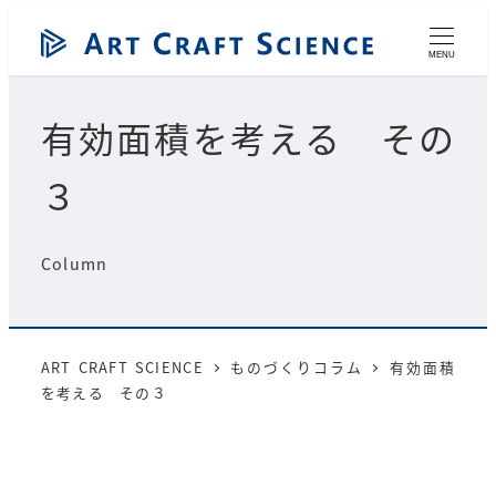
メ
イ
MENU
ン
コ
有効面積を考える その
ン
テ
３
ン
ツ
へ
Column
移
動
ART CRAFT SCIENCE
ものづくりコラム
有効面積
を考える その３