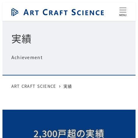
メ
イ
MENU
ン
コ
実績
ン
テ
ン
Achievement
ツ
へ
移
動
ART CRAFT SCIENCE
実績
2,300戸超の実績