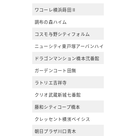
ワコーレ横浜蒔田Ⅱ
調布の森ハイム
コスモ与野シティフォルム
ニューシティ東戸塚アーバンハイツ丘の街6号棟
ドラゴンマンション橋本弐番館
ガーデンコート田無
ラトリエ吉祥寺
クリオ武蔵新城七番館
藤和シティコープ橋本
クレッセント横濱ベイシス
朝日プラザ川口青木