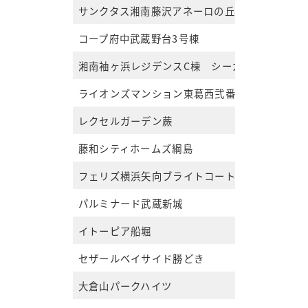
サンクタス湘南藤沢アネーロの丘
コープ府中武蔵野台3号棟
湘南袖ヶ浜レジデンスC棟 シーガルコート棟
ライオンズマンション東葛西弐番館
レクセルガーデン蕨
藤和シティホームズ綱島
フェリズ横浜矢向ブライトコート
パルミナード武蔵新城
イトーピア船堀
セザールベイサイド勝どき
大倉山パークハイツ