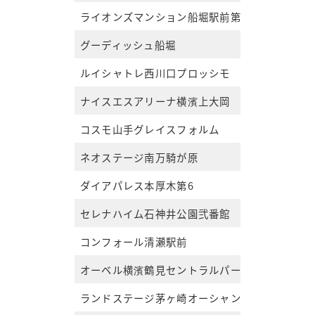
ライオンズマンション船堀駅前第2
グーディッシュ船堀
ルイシャトレ西川口プロッシモ
ナイスエスアリーナ横濱上大岡
コスモ山手グレイスフォルム
ネオステージ南万騎が原
ダイアパレス本厚木第6
セレナハイム石神井公園弐番館
コンフォール清瀬駅前
オーベル横濱鶴見セントラルパーク
ランドステージ茅ヶ崎オーシャンビュー