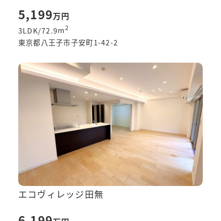
5,199
万円
2
3LDK/72.9
m
東京都八王子市子安町1-42-2
エコヴィレッジ田無
6,199