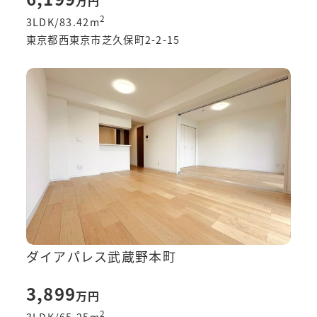
万円
2
3LDK/83.42
m
東京都西東京市芝久保町2-2-15
ダイアパレス武蔵野本町
3,899
万円
2
3LDK/65.25
m