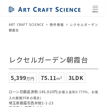
メ
イ
MENU
ン
コ
ART CRAFT SCIENCE
物件情報
レクセルガーデン
ン
朝霞台
テ
ン
ツ
へ
レクセルガーデン朝霞台
移
動
5,399
75.11
3LDK
2
万円
m
ローン月額返済例:
146,810
円
(お借入金利0.775%、お借
入れ期間35年の場合)
埼玉県朝霞市西弁財2-1-23