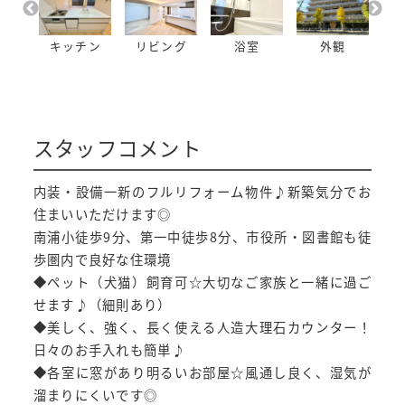
り
キッチン
リビング
浴室
外観
スタッフコメント
内装・設備一新のフルリフォーム物件♪新築気分でお
住まいいただけます◎
南浦小徒歩9分、第一中徒歩8分、市役所・図書館も徒
歩圏内で良好な住環境
◆ペット（犬猫）飼育可☆大切なご家族と一緒に過ご
せます♪（細則あり）
◆美しく、強く、長く使える人造大理石カウンター！
日々のお手入れも簡単♪
◆各室に窓があり明るいお部屋☆風通し良く、湿気が
溜まりにくいです◎