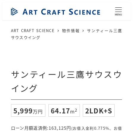
メ
イ
MENU
ン
コ
ART CRAFT SCIENCE
物件情報
サンティール三鷹
ン
サウスウイング
テ
ン
ツ
へ
サンティール三鷹サウスウ
移
動
イング
5,999
64.17
2LDK+S
2
万円
m
ローン月額返済例:
163,125
円
(お借入金利0.775%、お借